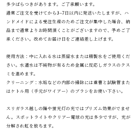
多少ばらつきがあります。ご了承願います。
通常ご注文を受けてから3~7日以内に発送いたしますが、ハ
ンドメイドによる受注生産のためご注文が集中した場合、納
品まで通常よりお時間頂くことがございますので、予めご了
承ください。改めてお届け日をご連絡差し上げます。
使用方法：中に入れる水は蒸留水または精製水をご使用くだ
さい。水道水は不純物が有るため金属に反応しガラスのクス
ミを進めます。
クリーニング：水垢などの内部の掃除には重曹と試験管また
はケトル用（手元がワイアー）のブラシをお使い下さい。
スリガラス越しの陽や蛍光灯の光ではプリズム効果がでませ
ん。スポットライトやクリアー電球の光は多少ですが、光が
分解され虹を放ちます。