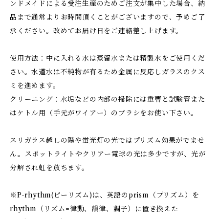
ンドメイドによる受注生産のためご注文が集中した場合、納
品まで通常よりお時間頂くことがございますので、予めご了
承ください。改めてお届け日をご連絡差し上げます。
使用方法：中に入れる水は蒸留水または精製水をご使用くだ
さい。水道水は不純物が有るため金属に反応しガラスのクス
ミを進めます。
クリーニング：水垢などの内部の掃除には重曹と試験管また
はケトル用（手元がワイアー）のブラシをお使い下さい。
スリガラス越しの陽や蛍光灯の光ではプリズム効果がでませ
ん。スポットライトやクリアー電球の光は多少ですが、光が
分解され虹を放ちます。
※P-rhythm(ピーリズム)は、英語のprism（プリズム）を
rhythm（リズム=律動、韻律、調子）に置き換えた