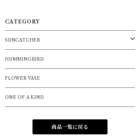
CATEGORY
SUNCATCHER
P-rhythm
HUMMINGBIRD
3D Suncatcher
FLOWER VASE
Panel Suncatcher
ONE OF A KIND
商品一覧に戻る