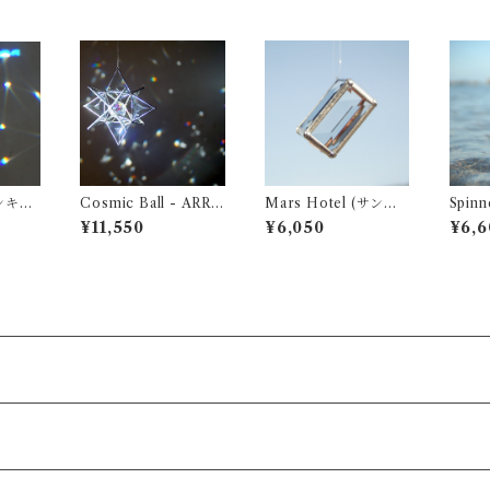
Cosmic Ball - ARR (
Mars Hotel (サンキ
Spinner (
ォータ
3D サンキャッチャー
ャッチャー ・ ウォー
チャー
¥11,550
¥6,050
¥6,6
)
タープリズム)
プリズ