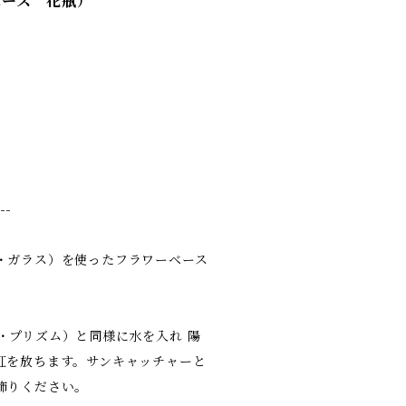
ーベース 花瓶）
--
・ガラス）を使ったフラワーベース
ーター・プリズム）と同様に水を入れ 陽
虹を放ちます。サンキャッチャーと
飾りください。