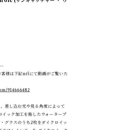
ichroic (サンキャッチャー ・ ウ
--
お客様は下記urlにて動画がご覧いた
com/914666482
roicは、差し込む光や見る角度によって
ロイック加工を施したウォータープ
ド・グラスのうち2枚をダイクロイッ