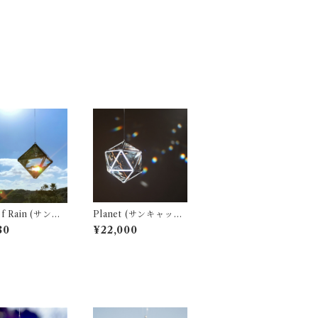
Rain (サンキ
Planet (サンキャッチ
ャー ・ ウォー
ャー ・ ウォータープ
80
¥22,000
リズム)
リズム)