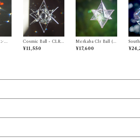
Cosmic Ball - CLR (
Merkaba Clr Ball ( 3
South
ウォー
3D サンキャッチャー
D サンキャッチャー )
D サ
¥11,550
¥17,600
¥24,
)