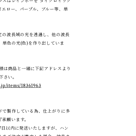
ラスはレインボーを ダイクロイック
イエロー、パープル、ブルー等、単
特定の波長域の光を透過し、他の波長
単色の光(色)を作り出していま
お客様は商品と一緒に下記アドレスより
て下さい。
.jp/items/18361963
ドで製作している為、仕上がりに多
了承願います。
7日以内に発送いたしますが、ハン