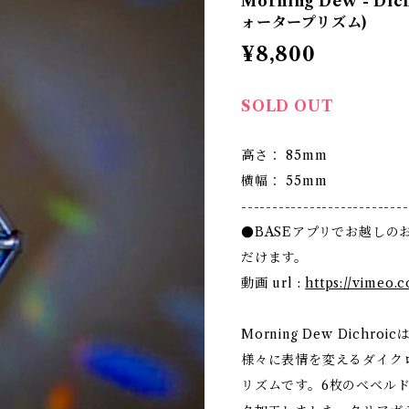
Morning Dew - D
ォータープリズム)
¥8,800
SOLD OUT
高さ： 85mm
横幅： 55mm
---------------------------
●BASEアプリでお越しの
だけます。
動画 url :
https://vimeo.
Morning Dew Dich
様々に表情を変えるダイク
リズムです。6枚のべベル