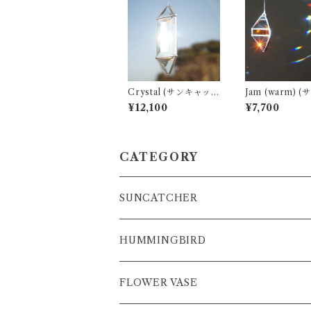
Crystal (サンキャッ
Jam (warm) (サンキ
チャー ・ ウォーター
ャッチャー ・ 
¥12,100
¥7,700
プリズム)
タープリズム)
CATEGORY
SUNCATCHER
P-rhythm
HUMMINGBIRD
3D Suncatcher
FLOWER VASE