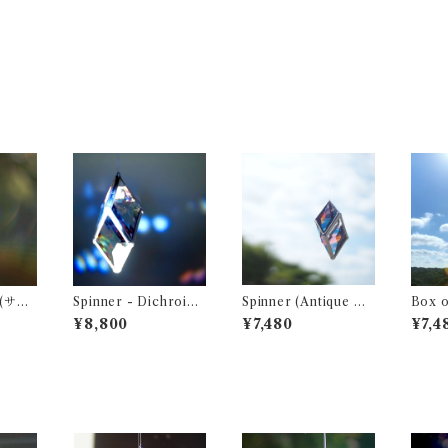
Spinner - Dichroic
Spinner (Antique Gla
Box of 
 ウォ
(サンキャッチャー ・
ss PNK) (サンキャッ
ャッチ
¥8,800
¥7,480
¥7,4
ウォータープリズム)
チャー ・ ウォーター
タープ
プリズム)