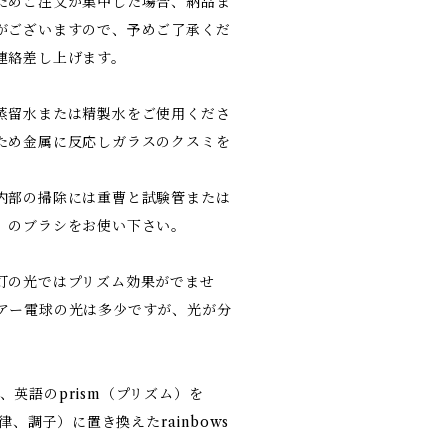
ためご注文が集中した場合、納品ま
がございますので、予めご了承くだ
連絡差し上げます。
蒸留水または精製水をご使用くださ
ため金属に反応しガラスのクスミを
内部の掃除には重曹と試験管または
）のブラシをお使い下さい。
灯の光ではプリズム効果がでませ
アー電球の光は多少ですが、光が分
)は、英語のprism（プリズム）を
律、調子）に置き換えたrainbows